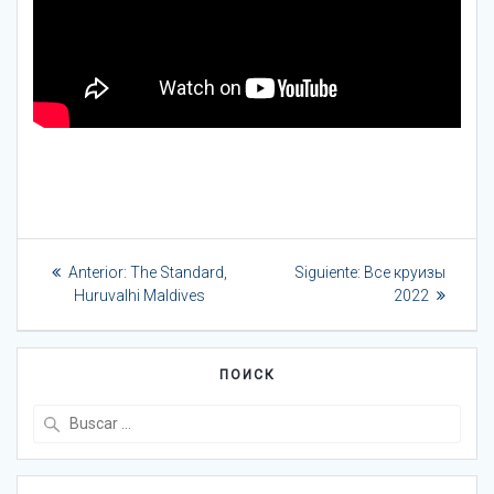
Navegación
Entrada
Siguiente
Anterior:
The Standard,
Siguiente:
Все круизы
de
anterior:
entrada:
Huruvalhi Maldives
2022
entradas
ПОИСК
Buscar: