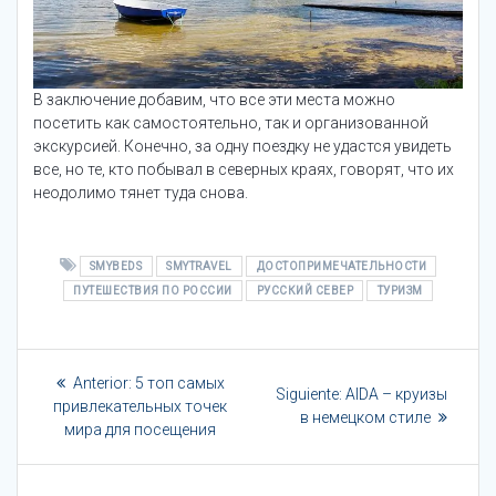
В заключение добавим, что все эти места можно
посетить как самостоятельно, так и организованной
экскурсией. Конечно, за одну поездку не удастся увидеть
все, но те, кто побывал в северных краях, говорят, что их
неодолимо тянет туда снова.
SMYBEDS
SMYTRAVEL
ДОСТОПРИМЕЧАТЕЛЬНОСТИ
ПУТЕШЕСТВИЯ ПО РОССИИ
РУССКИЙ СЕВЕР
ТУРИЗМ
Navegación
Entrada
Anterior:
5 топ самых
Siguiente
Siguiente:
AIDA – круизы
de
anterior:
привлекательных точек
entrada:
в немецком стиле
мира для посещения
entradas