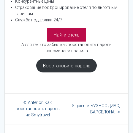
Конкурентные цены
Страхование под бронирование отеля по льготным
тарифам
Служба поддержки 24/7
Найти отель
А для тех кто забыл как восстановить пароль
напоминаем правила
Восстановить пароль
Navegación
Entrada
Anterior:
Как
Siguiente
Siguiente:
БУЭНОС ДИАС,
de
anterior:
восстановить пароль
entrada:
БАРСЕЛОНА!
на Smytravel
entradas