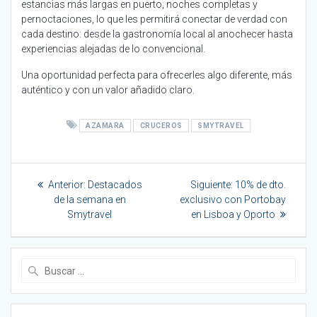
estancias más largas en puerto, noches completas y
pernoctaciones, lo que les permitirá conectar de verdad con
cada destino: desde la gastronomía local al anochecer hasta
experiencias alejadas de lo convencional.
Una oportunidad perfecta para ofrecerles algo diferente, más
auténtico y con un valor añadido claro.
AZAMARA
CRUCEROS
SMYTRAVEL
Navegación
Entrada
Siguiente
Anterior:
Destacados
Siguiente:
10% de dto.
de
anterior:
entrada:
de la semana en
exclusivo con Portobay
Smytravel
en Lisboa y Oporto
entradas
Buscar: