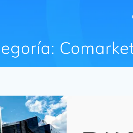
egoría:
Comarket