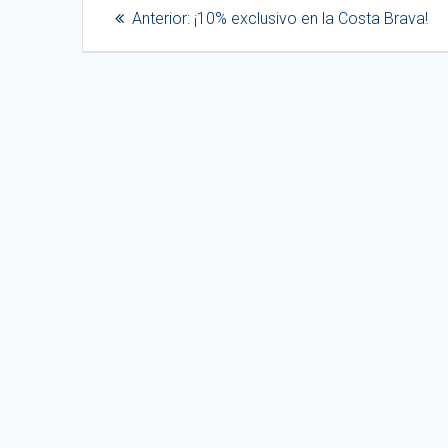
Navegación
Entrada
Anterior:
¡10% exclusivo en la Costa Brava!
de
anterior:
entradas