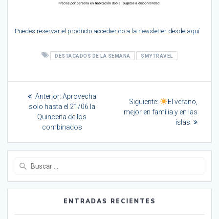
Puedes reservar el producto accediendo a la newsletter desde aquí
DESTACADOS DE LA SEMANA
SMYTRAVEL
Navegación
Entrada
Anterior:
Aprovecha
Siguiente
de
Siguiente:
El verano,
anterior:
solo hasta el 21/06 la
entrada:
mejor en familia y en las
Quincena de los
entradas
islas
combinados
Buscar:
ENTRADAS RECIENTES