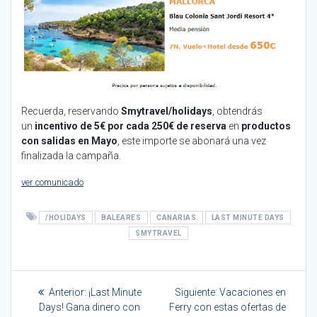
Recuerda, reservando
Smytravel/holidays
, obtendrás
un
incentivo de 5€ por cada 250€ de reserva
en
productos
con salidas en Mayo
, este importe se abonará una vez
finalizada la campaña.
ver comunicado
/HOLIDAYS
BALEARES
CANARIAS
LAST MINUTE DAYS
SMYTRAVEL
Navegación
Entrada
Siguiente
Anterior:
¡Last Minute
Siguiente:
Vacaciones en
de
anterior:
entrada:
Days! Gana dinero con
Ferry con estas ofertas de