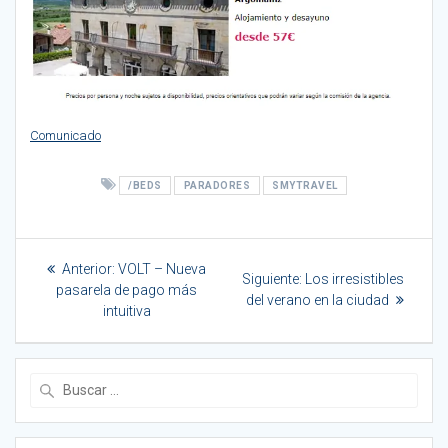
Comunicado
/BEDS
PARADORES
SMYTRAVEL
Navegación
Entrada
Anterior:
VOLT – Nueva
Siguiente
de
Siguiente:
Los irresistibles
anterior:
pasarela de pago más
entrada:
del verano en la ciudad
intuitiva
entradas
Buscar: