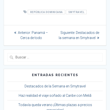
REPÚBLICA DOMINICANA
SMYTRAVEL
Navegación
Entrada
Siguiente
Anterior:
Panamá –
Siguiente:
Destacados de
de
anterior:
entrada:
Cerca de todo
la semana en Smytravel
entradas
Buscar:
ENTRADAS RECIENTES
Destacados de la Semana en Smytravel
Haz realidad el viaje soñado al Caribe con Meliã
Todavía queda verano ¡Últimas plazas a precios
especiales!