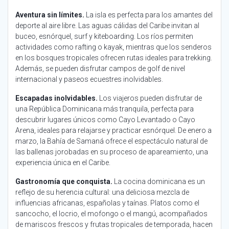
Aventura sin límites.
La isla es perfecta para los amantes del
deporte al aire libre. Las aguas cálidas del Caribe invitan al
buceo, esnórquel, surf y kiteboarding. Los ríos permiten
actividades como rafting o kayak, mientras que los senderos
en los bosques tropicales ofrecen rutas ideales para trekking.
Además, se pueden disfrutar campos de golf de nivel
internacional y paseos ecuestres inolvidables.
Escapadas inolvidables.
Los viajeros pueden disfrutar de
una República Dominicana más tranquila, perfecta para
descubrir lugares únicos como Cayo Levantado o Cayo
Arena, ideales para relajarse y practicar esnórquel. De enero a
marzo, la Bahía de Samaná ofrece el espectáculo natural de
las ballenas jorobadas en su proceso de apareamiento, una
experiencia única en el Caribe.
Gastronomía que conquista.
La cocina dominicana es un
reflejo de su herencia cultural: una deliciosa mezcla de
influencias africanas, españolas y taínas. Platos como el
sancocho, el locrio, el mofongo o el mangú, acompañados
de mariscos frescos y frutas tropicales de temporada, hacen