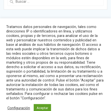
Tratamos datos personales de navegación, tales como
direcciones IP o identificadores en línea, y utilizamos
cookies, propias y de terceros, para analizar el uso de la
Sitemap
web y personalizar nuestros contenidos y publicidad en
base al análisis de sus hábitos de navegación. El acceso a
Global
esta web puede implicar la transmisión de dichos datos a
España
las redes sociales u otros terceros cuyos botones o
módulos estén disponibles en la web, para fines de
Portugal
marketing y otros propios de su responsabilidad. Tiene
Italia
derecho a solicitar el acceso a sus datos, su rectificación,
supresión o portabilidad, la limitación de su tratamiento u a
oponerse al mismo, así como a presentar una reclamación
Enlaces de interés
ante una autoridad de control. Pulse el botón "Aceptar" para
autorizar la instalación de todas las cookies, así como el
Política de privacidad
tratamiento y comunicación de sus datos para los fines
señalados. Para configurar o rechazar las cookies pulse en
el botón "Configuración".
Smytravel
© 2026 Smytravel.
Configuración
Aceptar