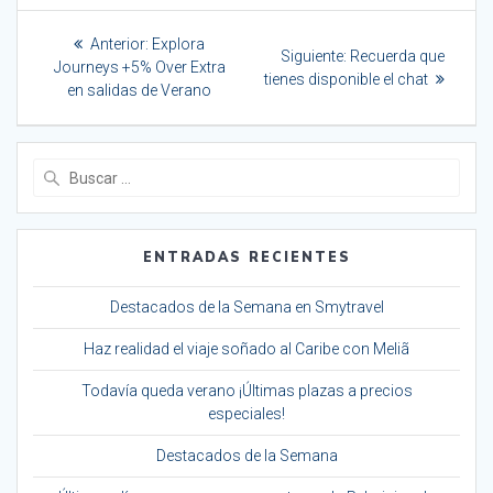
Navegación
Entrada
Anterior:
Explora
Siguiente
de
Siguiente:
Recuerda que
anterior:
Journeys +5% Over Extra
entrada:
tienes disponible el chat
en salidas de Verano
entradas
Buscar:
ENTRADAS RECIENTES
Destacados de la Semana en Smytravel
Haz realidad el viaje soñado al Caribe con Meliã
Todavía queda verano ¡Últimas plazas a precios
especiales!
Destacados de la Semana