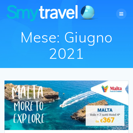
Salta
al
contenuto
Mese:
Giugno
2021