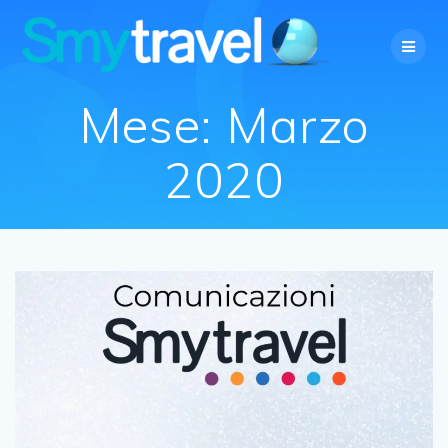
Salta
al
contenuto
Mese:
Marzo
2020