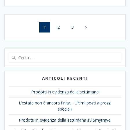
Navigazione
Pagina
Pagina
Pagina
1
2
3
articoli
Ricerca
per:
ARTICOLI RECENTI
Prodotti in evidenza della settimana
L’estate non è ancora finita… Ultimi posti a prezzi
speciali!
Prodotti in evidenza della settimana su Smytravel