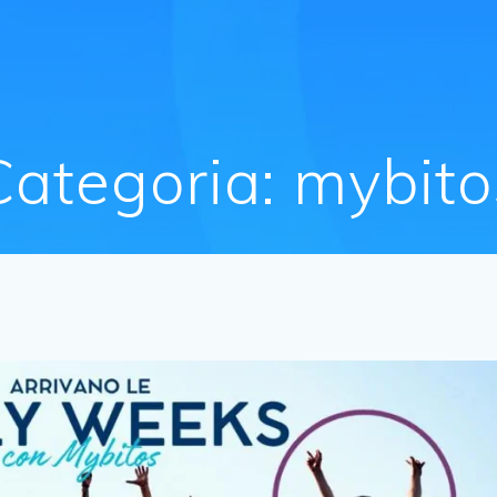
Categoria:
mybito