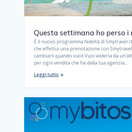
Questa settimana ho perso i 
È il nuovo programma fedeltà di Smytravel ch
che effettui una prenotazione con Smytravel
cambiarli quando vuoi! Vuoi vederla da un’al
per ogni vendita che fai dalla tua agenzia…
Leggi tutto