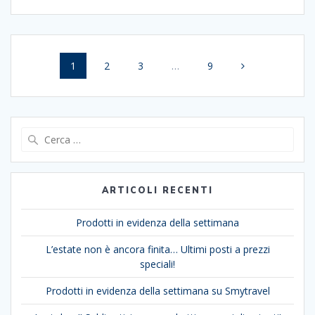
Navigazione
Pagina
Pagina
Pagina
Pagina
1
2
3
…
9
articoli
Ricerca
per:
ARTICOLI RECENTI
Prodotti in evidenza della settimana
L’estate non è ancora finita… Ultimi posti a prezzi
speciali!
Prodotti in evidenza della settimana su Smytravel