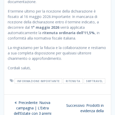
documentazione.
Il termine ultimo per la ricezione della dichiarazione è
fissato al 16 maggio 2026.Importante: In mancanza di
ricezione della dichiarazione entro il termine indicato, a
decorrere dal
1° maggio 2026
verrà applicata
automaticamente la
ritenuta ordinaria dell’11,5%
, in
conformità alla normativa fiscale italiana.
La ringraziamo per la fiducia e la collaborazione e restiamo
a sua completa disposizione per qualsiasi ulteriore
chiarimento o approfondimento.
Cordiali saluti,
INFORMAZIONE IMPORTANTE
RITENUTA
SMYTRAVEL
Navigazione
Articolo
Precedente:
Nuova
Articolo
Successivo:
Prodotti in
articoli
precedente:
campagna | L’Extra
successivo:
evidenza della
dell’Estate con 3 premi