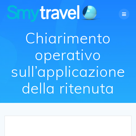
Salta
al
contenuto
Chiarimento
operativo
sull’applicazione
della ritenuta