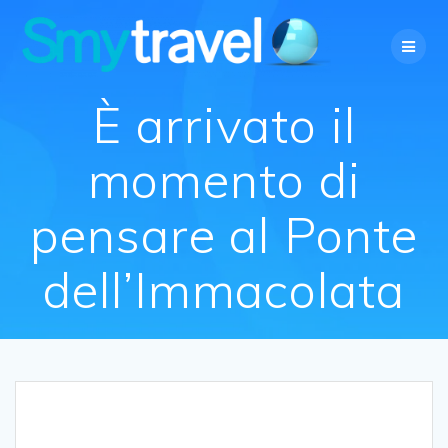
Salta
al
contenuto
È arrivato il
momento di
pensare al Ponte
dell’Immacolata