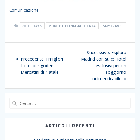
Comunicazione
/HOLIDAYS
PONTE DELL'IMMACOLATA
SMYTRAVEL
Navigazione
Articolo
Successivo:
Esplora
articoli
Articolo
successivo:
Precedente:
I migliori
Madrid con stile: Hotel
precedente:
hotel per godersi i
esclusivi per un
Mercatini di Natale
soggiorno
indimenticabile
Ricerca
per:
ARTICOLI RECENTI