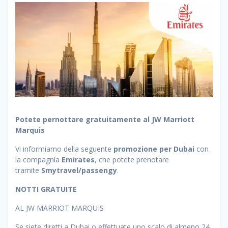
Potete pernottare gratuitamente al JW Marriott
Marquis
Vi informiamo della seguente
promozione per Dubai
con
la compagnia
Emirates
, che potete prenotare
tramite
Smytravel/passengy
.
NOTTI GRATUITE
AL JW MARRIOT MARQUIS
Se siete diretti a Dubai o effettuate uno scalo di almeno 24