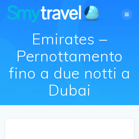
Salta
al
contenuto
Emirates –
Pernottamento
fino a due notti a
Dubai