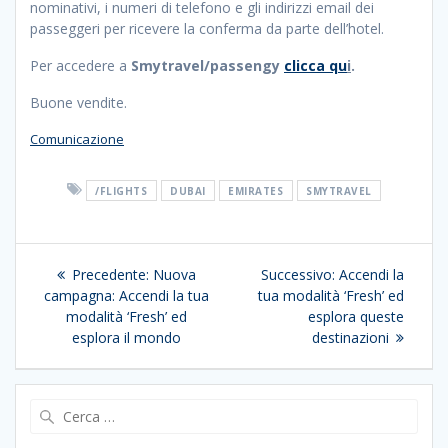
nominativi, i numeri di telefono e gli indirizzi email dei
passeggeri per ricevere la conferma da parte dell’hotel.
Per accedere a
Smytravel/passengy
clicca qu
i
.
Buone vendite.
Comunicazione
/FLIGHTS
DUBAI
EMIRATES
SMYTRAVEL
Navigazione
Articolo
Articolo
Precedente:
Nuova
Successivo:
Accendi la
articoli
precedente:
successivo:
campagna: Accendi la tua
tua modalità ‘Fresh’ ed
modalità ‘Fresh’ ed
esplora queste
esplora il mondo
destinazioni
Ricerca
per: