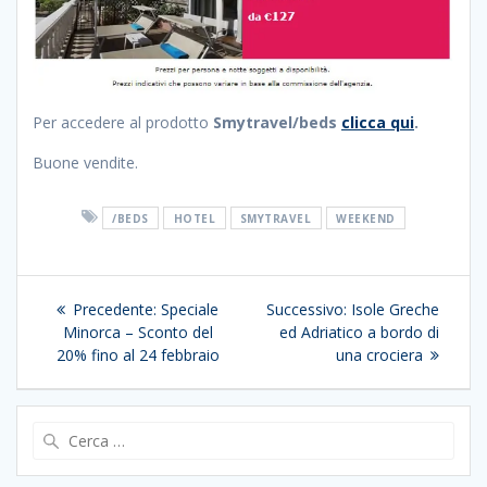
Per accedere al prodotto
Smytravel/beds
clicca qui
.
Buone vendite.
/BEDS
HOTEL
SMYTRAVEL
WEEKEND
Navigazione
Articolo
Articolo
Precedente:
Speciale
Successivo:
Isole Greche
articoli
precedente:
successivo:
Minorca – Sconto del
ed Adriatico a bordo di
20% fino al 24 febbraio
una crociera
Ricerca
per: