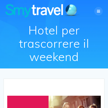
Salta
al
contenuto
Hotel per
trascorrere il
weekend