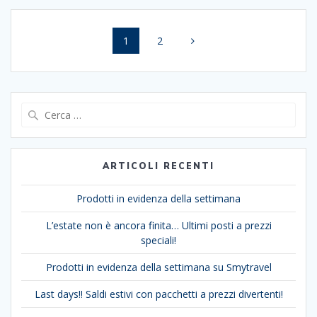
Navigazione
Pagina
Pagina
1
2
articoli
Ricerca
per:
ARTICOLI RECENTI
Prodotti in evidenza della settimana
L’estate non è ancora finita… Ultimi posti a prezzi
speciali!
Prodotti in evidenza della settimana su Smytravel
Last days!! Saldi estivi con pacchetti a prezzi divertenti!