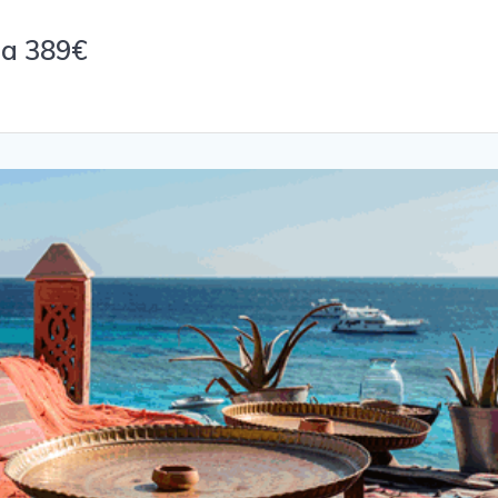
da 389€