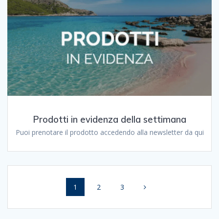
Prodotti in evidenza della settimana
Puoi prenotare il prodotto accedendo alla newsletter da qui
Navigazione
Pagina
Pagina
Pagina
1
2
3
articoli