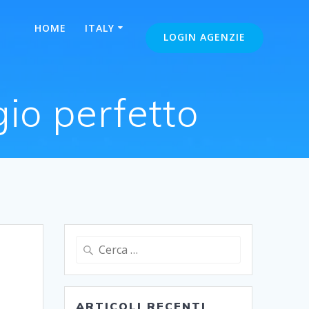
HOME
ITALY
LOGIN AGENZIE
gio perfetto
Ricerca
per:
ARTICOLI RECENTI