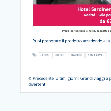
Puoi prenotare il prodotto accedendo alla 
/BEDS
HOTEL
MADRID
SMYTRAVEL
Navigazione
Articolo
Precedente:
Ultimi giorni! Grandi viaggi a 
precedente:
articoli
divertenti