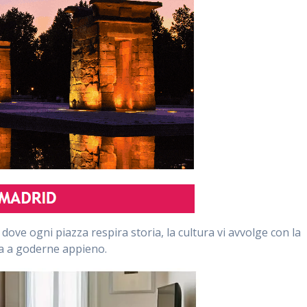
dove ogni piazza respira storia, la cultura vi avvolge con la
ita a goderne appieno.