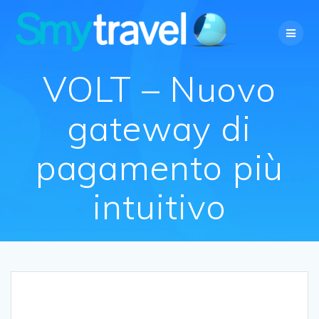
Salta
al
contenuto
VOLT – Nuovo
gateway di
pagamento più
intuitivo