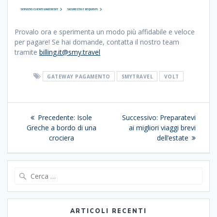
Provalo ora e sperimenta un modo più affidabile e veloce
per pagare! Se hai domande, contatta il nostro team
tramite
billing.it@smy.travel
GATEWAY PAGAMENTO
SMYTRAVEL
VOLT
Navigazione
Articolo
Articolo
Precedente:
Isole
Successivo:
Preparatevi
articoli
precedente:
successivo:
Greche a bordo di una
ai migliori viaggi brevi
crociera
dell’estate
Ricerca
per:
ARTICOLI RECENTI