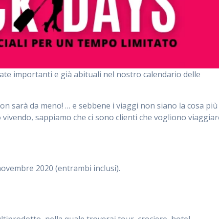
date importanti e già abituali nel nostro calendario delle
non sarà da meno! … e sebbene i viaggi non siano la cosa più
o vivendo, sappiamo che ci sono clienti che vogliono viaggiar
novembre 2020 (entrambi inclusi).
iprodotto, nella quale troverai tour, crociere, hotel,