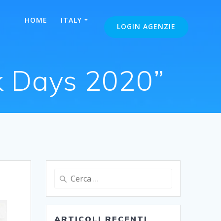
HOME
ITALY
LOGIN AGENZIE
k Days 2020”
Ricerca
per:
ARTICOLI RECENTI