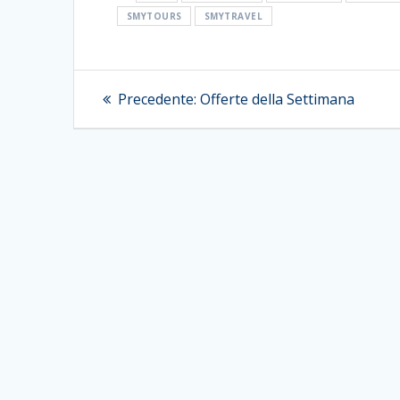
SMYTOURS
SMYTRAVEL
Navigazione
Articolo
Precedente:
Offerte della Settimana
precedente:
articoli