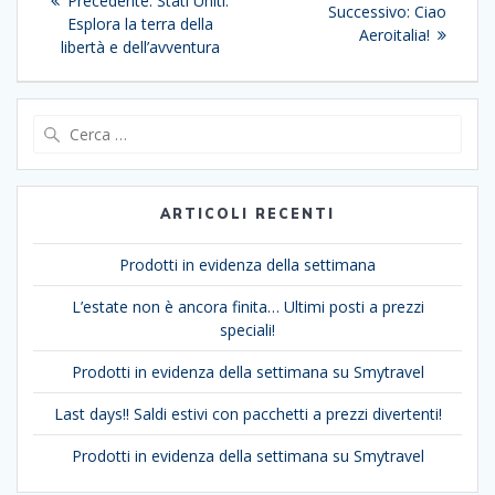
Precedente:
Stati Uniti:
Articolo
Successivo:
Ciao
articoli
precedente:
Esplora la terra della
successivo:
Aeroitalia!
libertà e dell’avventura
Ricerca
per:
ARTICOLI RECENTI
Prodotti in evidenza della settimana
L’estate non è ancora finita… Ultimi posti a prezzi
speciali!
Prodotti in evidenza della settimana su Smytravel
Last days!! Saldi estivi con pacchetti a prezzi divertenti!
Prodotti in evidenza della settimana su Smytravel