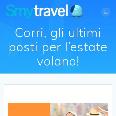
Salta
al
contenuto
Corri, gli ultimi
posti per l’estate
volano!