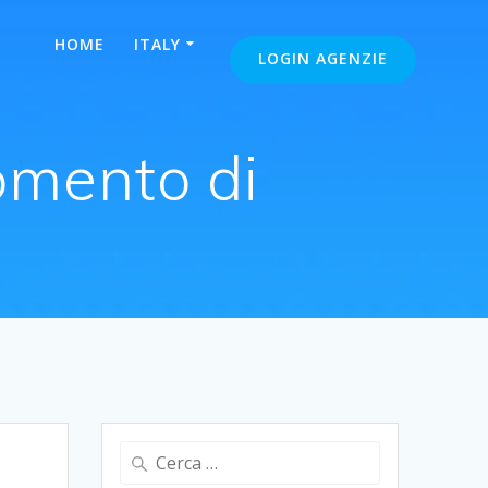
HOME
ITALY
LOGIN AGENZIE
omento di
Ricerca
per: