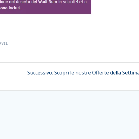
AVEL
Articolo
​
Successivo:
Scopri le nostre Offerte della Setti
successivo: