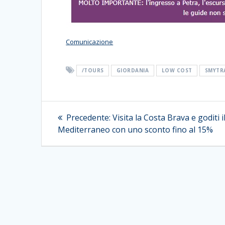
Comunicazione
/TOURS
GIORDANIA
LOW COST
SMYTR
Navigazione
Articolo
Precedente:
Visita la Costa Brava e goditi il ​
precedente:
articoli
Mediterraneo con uno sconto fino al 15%