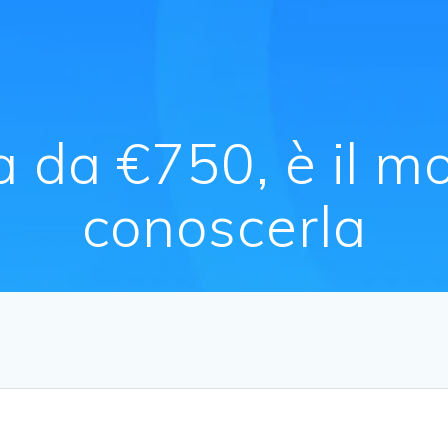
a da €750, è il m
conoscerla