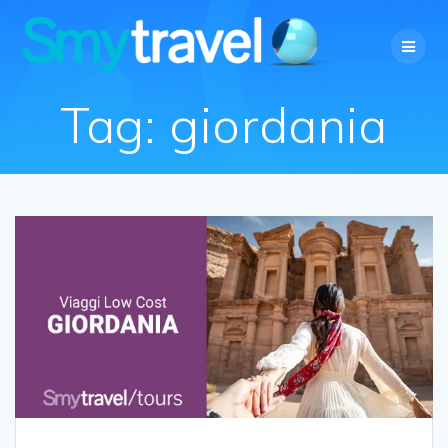
Salta
al
contenuto
Tag:
giordania