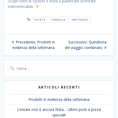
Scopri tutte le opzioni e inizia a pianificare un’estate
indimenticabile.
ESTATE
FAMIGLIA
SMYTRAVEL
Navigazione
Articolo
Articolo
Precedente:
Prodotti in
Successivo:
Quindicina
articoli
precedente:
successivo:
evidenza della settimana
del viaggio combinato
Ricerca
per:
ARTICOLI RECENTI
Prodotti in evidenza della settimana
L’estate non è ancora finita… Ultimi posti a prezzi
speciali!