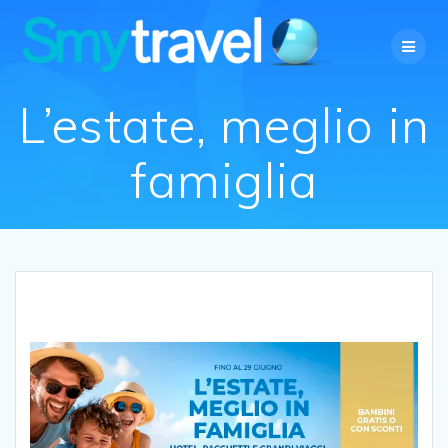
Salta
al
contenuto
L’estate, meglio in
famiglia