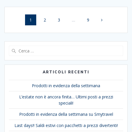
Navigazione
Pagina
Pagina
Pagina
Pagina
1
2
3
…
9
articoli
Ricerca
per:
ARTICOLI RECENTI
Prodotti in evidenza della settimana
L’estate non è ancora finita… Ultimi posti a prezzi
speciali!
Prodotti in evidenza della settimana su Smytravel
Last days!! Saldi estivi con pacchetti a prezzi divertenti!