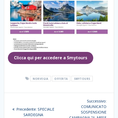
Clicca qui per accedere a Smytours
NORVEGIA
OFFERTA
SMYTOURS
Navigazione
Articol
Successivo:
articoli
succes
COMUNICATO
Articolo
Precedente:
SPECIALE
SOSPENSIONE
precedente:
SARDEGNA
CAMPAGNA “IL MESE