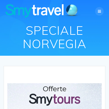
Salta
al
contenuto
SPECIALE
NORVEGIA