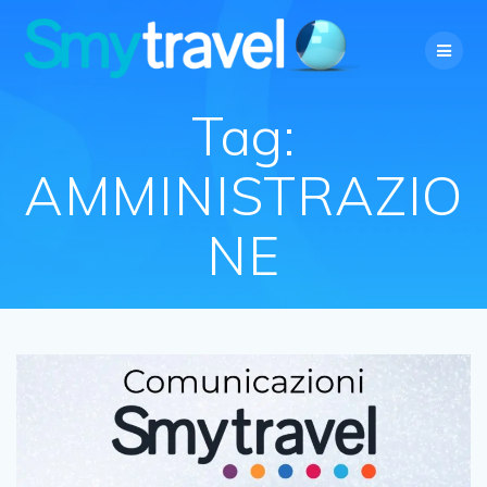
Salta
al
contenuto
Tag:
AMMINISTRAZIO
NE