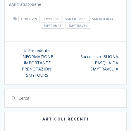
#Andràtuttobene
COVID-19
SMYBEDS
SMYCRUISES
SMYHOLIDAYS
SMYTOURS
SMYTRAVEL
Navigazione
Articolo
Precedente:
articoli
precedente:
Articolo
INFORMAZIONE
Successivo:
BUONA
successivo:
IMPORTANTE
PASQUA DA
PRENOTAZIONI
SMYTRAVEL
SMYTOURS
Ricerca
per:
ARTICOLI RECENTI