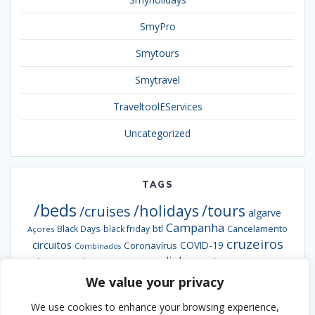
SmyPro
Smytours
Smytravel
TraveltoolEServices
Uncategorized
TAGS
/beds
/holidays
/tours
/cruises
algarve
Campanha
btl
Black Days
black friday
Cancelamento
Açores
cruzeiros
circuitos
COVID-19
Coronavírus
Combinados
escapadinhas
Exclusiva
destaques da semana
Formação
hotéis
informação
grandes viagens
inverno
We value your privacy
hoteis
hotel
Ofertas
pacotes
Oferta
Madeira
passengy
natal
NCL
We use cookies to enhance your browsing experience,
Smybeds
portugal
semana santa
Smycruises
praias