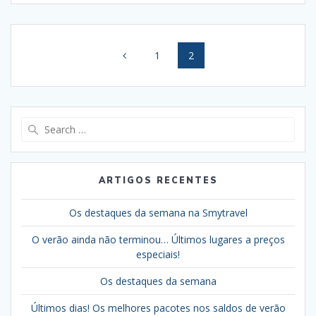
Posts
Page
Page
1
2
navigation
Search
for:
ARTIGOS RECENTES
Os destaques da semana na Smytravel
O verão ainda não terminou… Últimos lugares a preços
especiais!
Os destaques da semana
Últimos dias! Os melhores pacotes nos saldos de verão