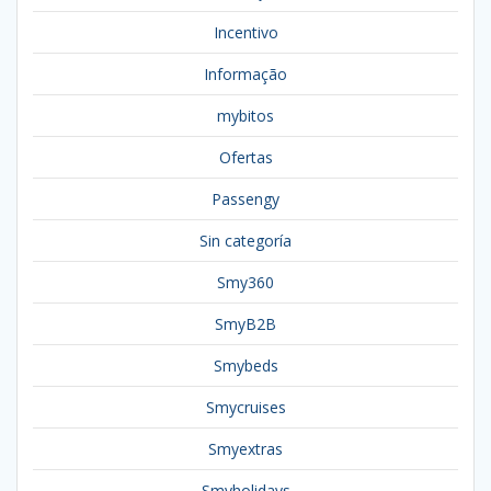
Incentivo
Informação
mybitos
Ofertas
Passengy
Sin categoría
Smy360
SmyB2B
Smybeds
Smycruises
Smyextras
Smyholidays