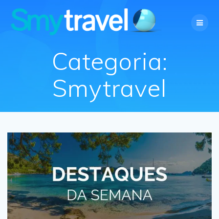
Skip
to
content
Categoria:
Smytravel