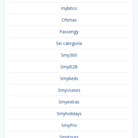
mybitos
Ofertas
Passengy
Sin categoría
Smy360
SmyB2B
Smybeds
Smycruises
Smyextras
Smyholidays
SmyPro
Smytours