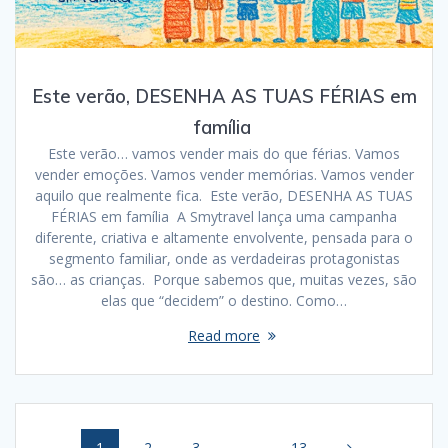
Este verão, DESENHA AS TUAS FÉRIAS em
família
Este verão… vamos vender mais do que férias. Vamos
vender emoções. Vamos vender memórias. Vamos vender
aquilo que realmente fica. Este verão, DESENHA AS TUAS
FÉRIAS em família A Smytravel lança uma campanha
diferente, criativa e altamente envolvente, pensada para o
segmento familiar, onde as verdadeiras protagonistas
são… as crianças. Porque sabemos que, muitas vezes, são
elas que “decidem” o destino. Como…
Read more
Posts
Page
Page
Page
Page
1
2
3
…
13