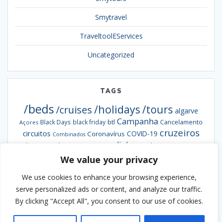
Smytravel
TraveltoolEServices
Uncategorized
TAGS
/beds
/holidays
/tours
/cruises
algarve
Campanha
btl
Black Days
black friday
Cancelamento
Açores
cruzeiros
circuitos
COVID-19
Coronavírus
Combinados
escapadinhas
Exclusiva
destaques da semana
Formação
hotéis
informação
grandes viagens
We value your privacy
inverno
hoteis
hotel
Ofertas
pacotes
Oferta
Madeira
passengy
natal
NCL
We use cookies to enhance your browsing experience,
Smybeds
portugal
semana santa
Smycruises
praias
Smytravel
serve personalized ads or content, and analyze our traffic.
Smyholidays
Smytours
venda
By clicking "Accept All", you consent to our use of cookies.
Verão
antecipada
webinar
viaje ao melhor preço