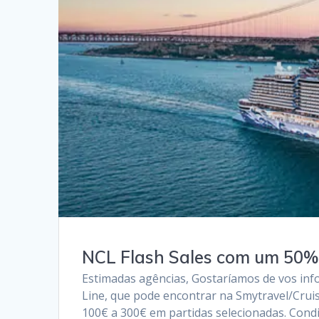
NCL Flash Sales com um 50%
Estimadas agências, Gostaríamos de vos in
Line, que pode encontrar na Smytravel/Cru
100€ a 300€ em partidas selecionadas. Condi