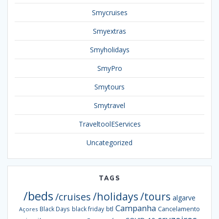
Smycruises
Smyextras
Smyholidays
SmyPro
Smytours
Smytravel
TraveltoolEServices
Uncategorized
TAGS
/beds
/holidays
/tours
/cruises
algarve
Campanha
btl
Black Days
black friday
Cancelamento
Açores