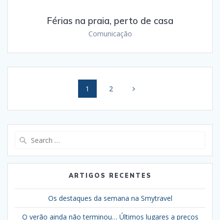
Férias na praia, perto de casa
Comunicação
Posts
Page
Page
1
2
navigation
Search
for:
ARTIGOS RECENTES
Os destaques da semana na Smytravel
O verão ainda não terminou… Últimos lugares a preços