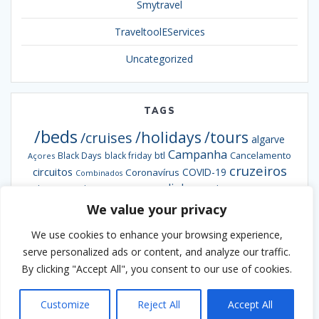
Smytravel
TraveltoolEServices
Uncategorized
TAGS
/beds
/holidays
/tours
/cruises
algarve
Campanha
btl
Black Days
black friday
Cancelamento
Açores
cruzeiros
circuitos
COVID-19
Coronavírus
Combinados
escapadinhas
Exclusiva
destaques da semana
Formação
hotéis
informação
grandes viagens
inverno
We value your privacy
hoteis
hotel
Ofertas
pacotes
Oferta
Madeira
passengy
natal
NCL
We use cookies to enhance your browsing experience,
Smybeds
portugal
semana santa
Smycruises
praias
Smytravel
serve personalized ads or content, and analyze our traffic.
Smyholidays
Smytours
venda
By clicking "Accept All", you consent to our use of cookies.
Verão
antecipada
webinar
viaje ao melhor preço
Customize
Reject All
Accept All