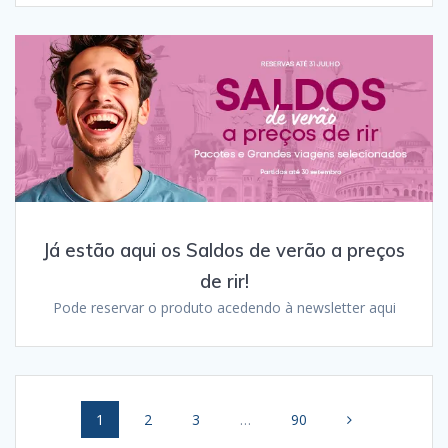
Já estão aqui os Saldos de verão a preços
de rir!
Pode reservar o produto acedendo à newsletter aqui
Posts
Page
Page
Page
Page
1
2
3
…
90
navigation