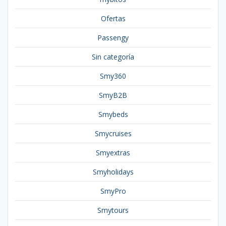
Ofertas
Passengy
Sin categoría
Smy360
SmyB2B
Smybeds
Smycruises
Smyextras
Smyholidays
SmyPro
Smytours