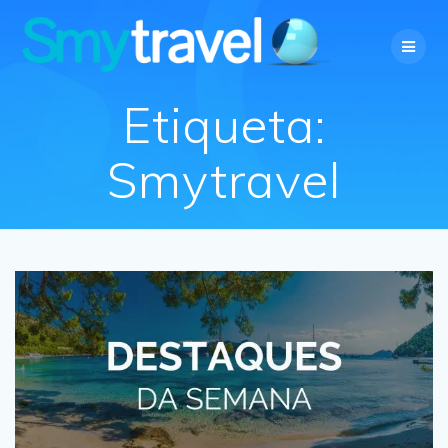
Skip
to
content
Etiqueta:
Smytravel