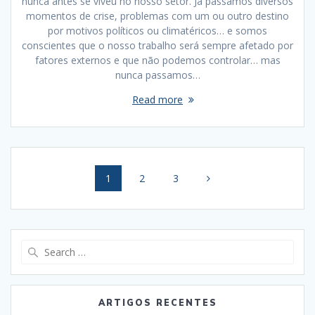
nunca antes se viveu no nosso setor. Já passamos diversos
momentos de crise, problemas com um ou outro destino
por motivos políticos ou climatéricos… e somos
conscientes que o nosso trabalho será sempre afetado por
fatores externos e que não podemos controlar… mas
nunca passamos…
Read more
Posts
Page
Page
Page
1
2
3
navigation
Search
for:
ARTIGOS RECENTES