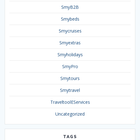
SmyB2B
Smybeds
Smycruises
Smyextras
Smyholidays
SmyPro
Smytours
Smytravel
TraveltoolEServices
Uncategorized
TAGS