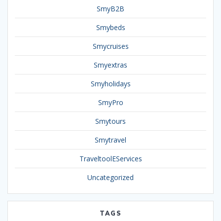
SmyB2B
Smybeds
Smycruises
Smyextras
Smyholidays
SmyPro
Smytours
Smytravel
TraveltoolEServices
Uncategorized
TAGS