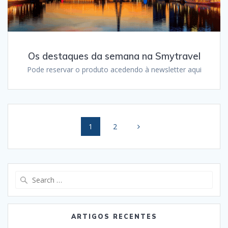
Os destaques da semana na Smytravel
Pode reservar o produto acedendo à newsletter aqui
Posts
Page
Page
1
2
navigation
Search
for:
ARTIGOS RECENTES