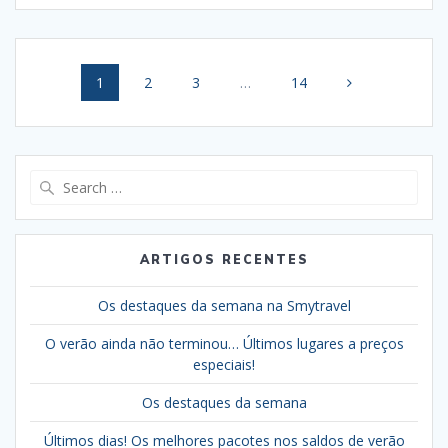
Posts
Page
Page
Page
Page
1
2
3
…
14
navigation
Search
for:
ARTIGOS RECENTES
Os destaques da semana na Smytravel
O verão ainda não terminou… Últimos lugares a preços
especiais!
Os destaques da semana
Últimos dias! Os melhores pacotes nos saldos de verão