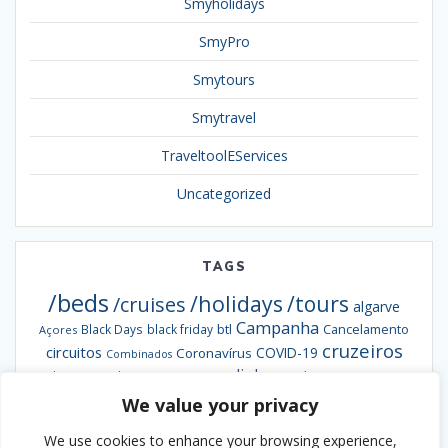
Smyholidays
SmyPro
Smytours
Smytravel
TraveltoolEServices
Uncategorized
TAGS
/beds
/holidays
/tours
/cruises
algarve
Campanha
btl
Black Days
black friday
Cancelamento
Açores
cruzeiros
circuitos
COVID-19
Coronavírus
Combinados
escapadinhas
Exclusiva
destaques da semana
Formação
hotéis
informação
grandes viagens
We value your privacy
inverno
hoteis
hotel
Ofertas
pacotes
Oferta
Madeira
passengy
natal
NCL
We use cookies to enhance your browsing experience,
Smybeds