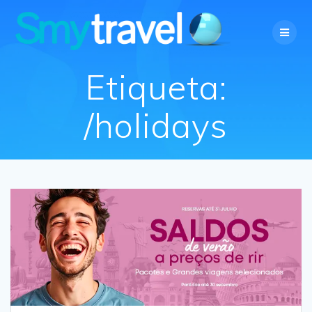
Skip
to
content
Etiqueta:
/holidays