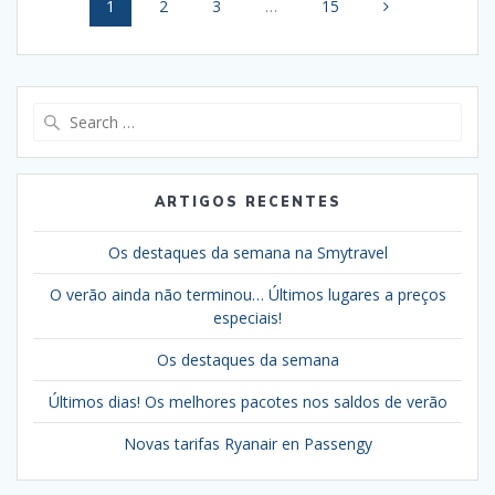
Page
Page
Page
Page
1
2
3
…
15
navigation
Search
for:
ARTIGOS RECENTES
Os destaques da semana na Smytravel
O verão ainda não terminou… Últimos lugares a preços
especiais!
Os destaques da semana
Últimos dias! Os melhores pacotes nos saldos de verão
Novas tarifas Ryanair en Passengy