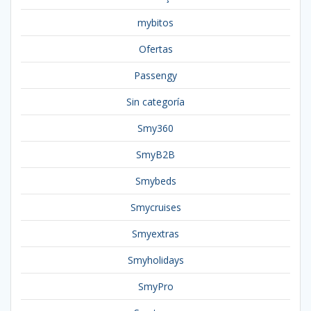
mybitos
Ofertas
Passengy
Sin categoría
Smy360
SmyB2B
Smybeds
Smycruises
Smyextras
Smyholidays
SmyPro