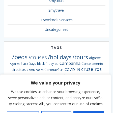
Smytours
Smytravel
TraveltoolEServices
Uncategorized
TAGS
/beds
/holidays
/tours
/cruises
algarve
Campanha
btl
Black Days
black friday
Cancelamento
Açores
cruzeiros
circuitos
COVID-19
Coronavírus
Combinados
escapadinhas
Exclusiva
destaques da semana
Formação
hotéis
informação
grandes viagens
inverno
We value your privacy
hoteis
hotel
Ofertas
pacotes
Oferta
Madeira
passengy
natal
NCL
We use cookies to enhance your browsing experience,
Smybeds
portugal
semana santa
Smycruises
praias
Smytravel
serve personalized ads or content, and analyze our traffic.
Smyholidays
Smytours
venda
By clicking "Accept All", you consent to our use of cookies.
Verão
antecipada
webinar
viaje ao melhor preço