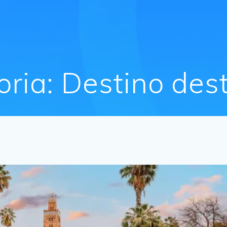
oria:
Destino des