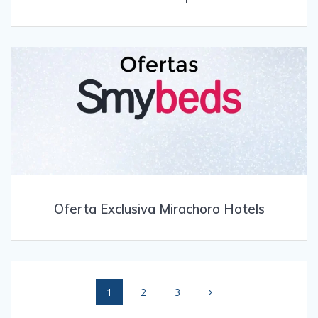
Oferta Exclusiva Mirachoro Hotels
Posts
Page
Page
Page
1
2
3
navigation