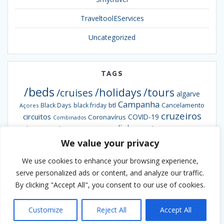
TraveltoolEServices
Uncategorized
TAGS
/beds
/holidays
/tours
/cruises
algarve
Campanha
btl
Black Days
black friday
Cancelamento
Açores
cruzeiros
circuitos
COVID-19
Coronavírus
Combinados
escapadinhas
Exclusiva
destaques da semana
Formação
hotéis
informação
grandes viagens
inverno
We value your privacy
hoteis
hotel
Ofertas
pacotes
Oferta
Madeira
passengy
natal
NCL
We use cookies to enhance your browsing experience,
Smybeds
portugal
semana santa
Smycruises
praias
Smytravel
serve personalized ads or content, and analyze our traffic.
Smyholidays
Smytours
venda
By clicking "Accept All", you consent to our use of cookies.
Verão
antecipada
webinar
viaje ao melhor preço
Customize
Reject All
Accept All