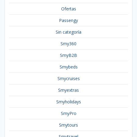
Ofertas
Passengy
Sin categoría
Smy360
SmyB2B
Smybeds
Smycruises
Smyextras
Smyholidays
SmyPro
Smytours
Smytravel