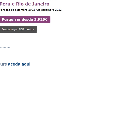
 programa.
urs
aceda aqui
.