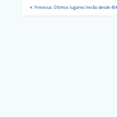
Navegação
Previous
Previous:
Últimos lugares Verão desde 45
post:
de
artigos