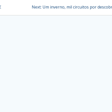
Next
€
Next:
Um inverno, mil circuitos por descobr
post: