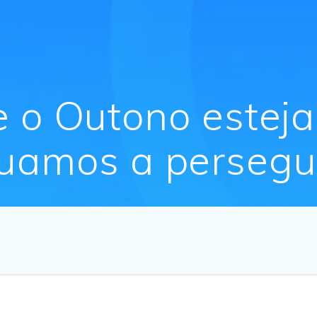
 o Outono esteja
uamos a persegui