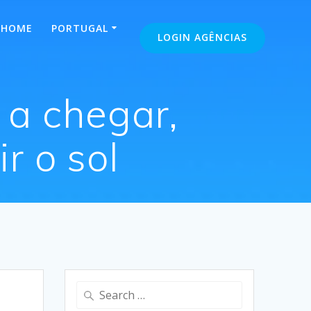
HOME
PORTUGAL
LOGIN AGÊNCIAS
 a chegar,
r o sol
Search
for: