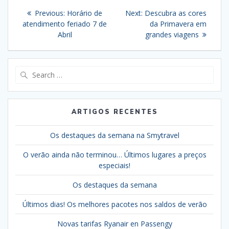
Navegação
Previous
Next
Previous:
Horário de
Next:
Descubra as cores
de
post:
post:
atendimento feriado 7 de
da Primavera em
Abril
grandes viagens
artigos
Search
for:
ARTIGOS RECENTES
Os destaques da semana na Smytravel
O verão ainda não terminou… Últimos lugares a preços
especiais!
Os destaques da semana
Últimos dias! Os melhores pacotes nos saldos de verão
Novas tarifas Ryanair en Passengy