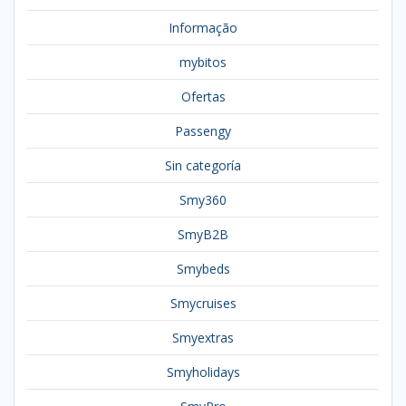
Informação
mybitos
Ofertas
Passengy
Sin categoría
Smy360
SmyB2B
Smybeds
Smycruises
Smyextras
Smyholidays