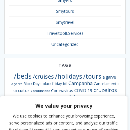
SmyPro
Smytours
Smytravel
TraveltoolEServices
Uncategorized
TAGS
/beds
/holidays
/tours
/cruises
algarve
Campanha
btl
Black Days
black friday
Cancelamento
Açores
cruzeiros
circuitos
COVID-19
Coronavírus
Combinados
escapadinhas
Exclusiva
destaques da semana
Formação
hotéis
informação
grandes viagens
We value your privacy
inverno
hoteis
hotel
Ofertas
pacotes
Oferta
Madeira
passengy
natal
NCL
We use cookies to enhance your browsing experience,
Smybeds
portugal
semana santa
Smycruises
praias
Smytravel
serve personalized ads or content, and analyze our traffic.
Smyholidays
Smytours
venda
By clicking "Accept All", you consent to our use of cookies.