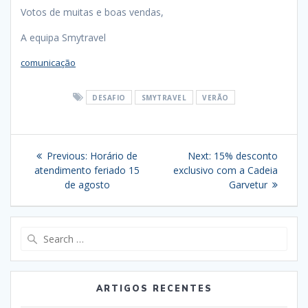
Votos de muitas e boas vendas,
A equipa Smytravel
comunicação
DESAFIO
SMYTRAVEL
VERÃO
Navegação
Previous
Next
Previous:
Horário de
Next:
15% desconto
de
post:
post:
atendimento feriado 15
exclusivo com a Cadeia
de agosto
Garvetur
artigos
Search
for:
ARTIGOS RECENTES