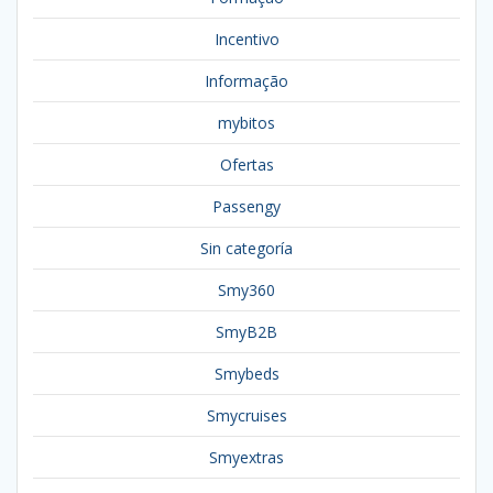
Incentivo
Informação
mybitos
Ofertas
Passengy
Sin categoría
Smy360
SmyB2B
Smybeds
Smycruises
Smyextras