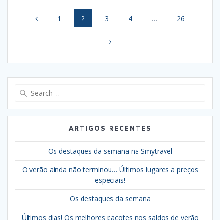
Posts
Page
Page
Page
Page
Page
1
2
3
4
…
26
navigation
Search
for:
ARTIGOS RECENTES
Os destaques da semana na Smytravel
O verão ainda não terminou… Últimos lugares a preços
especiais!
Os destaques da semana
Últimos dias! Os melhores pacotes nos saldos de verão