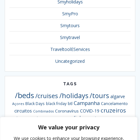
Smyholidays
SmyPro
Smytours
Smytravel
TraveltoolEServices
Uncategorized
TAGS
/beds
/holidays
/tours
/cruises
algarve
Campanha
btl
Black Days
black friday
Cancelamento
Açores
cruzeiros
circuitos
COVID-19
Coronavírus
Combinados
escapadinhas
Exclusiva
destaques da semana
Formação
hotéis
informação
grandes viagens
inverno
We value your privacy
hoteis
hotel
Ofertas
pacotes
Oferta
Madeira
passengy
natal
NCL
We use cookies to enhance your browsing experience,
Smybeds