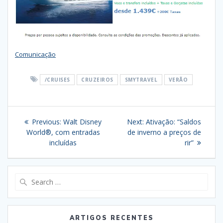
Comunicação
/CRUISES
CRUZEIROS
SMYTRAVEL
VERÃO
Navegação
Previous
Next
Previous:
Walt Disney
Next:
Ativação: “Saldos
de
post:
post:
World®, com entradas
de inverno a preços de
incluídas
rir”
artigos
Search
for:
ARTIGOS RECENTES