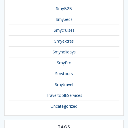
SmyB2B
Smybeds
Smycruises
Smyextras
Smyholidays
SmyPro
Smytours
Smytravel
TraveltoolEServices
Uncategorized
TAGS