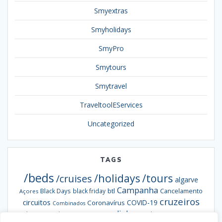
Smyextras
Smyholidays
SmyPro
Smytours
Smytravel
TraveltoolEServices
Uncategorized
TAGS
/beds
/holidays
/tours
/cruises
algarve
Campanha
btl
Black Days
black friday
Cancelamento
Açores
cruzeiros
circuitos
COVID-19
Coronavírus
Combinados
escapadinhas
Exclusiva
destaques da semana
Formação