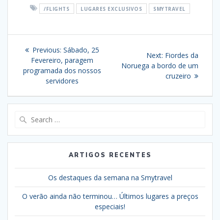
/FLIGHTS
LUGARES EXCLUSIVOS
SMYTRAVEL
Navegação
Previous
Previous:
Sábado, 25
Next
Next:
Fiordes da
de
post:
Fevereiro, paragem
post:
Noruega a bordo de um
programada dos nossos
cruzeiro
artigos
servidores
Search
for:
ARTIGOS RECENTES
Os destaques da semana na Smytravel
O verão ainda não terminou… Últimos lugares a preços
especiais!